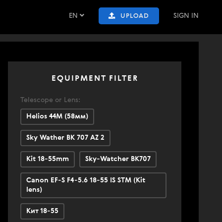
EN
SIGN IN
UPLOAD
EQUIPMENT FILTER
Telescope or Lens:
Helios 44M (58мм)
Sky Wather BK 707 AZ 2
Kit 18-55mm
Sky-Watcher BK707
Canon EF-S F4-5.6 18-55 IS STM (Kit
lens)
Кит 18-55