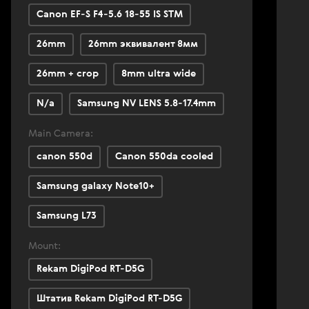
Canon EF-S F4-5.6 18-55 IS STM
26mm
26mm эквивалент 8мм
26mm + crop
8mm ultra wide
N/a
Samsung NV LENS 5.8-17.4mm
Main Camera:
canon 550d
Canon 550da cooled
Samsung galaxy Note10+
Samsung L73
Mount:
Rekam DigiPod RT-D5G
Штатив Rekam DigiPod RT-D5G