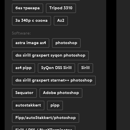
без трекера
Tripod 3310
За 340р с озона
Az2
Software:
astra image as4
photoshop
dss sirill graxpert syqon photoshop
as4 pipp
SyQon DSS Sirill
Sirill
dss sirill graxpert starnet++ photoshop
Sequator
Adobe photoshop
autostakkert
pipp
Pipp/autoStakkert/photoshop