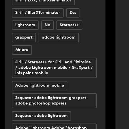
Sirill / DSS / BlurXTerminator
Sirill / BlurXTerminator
Dss
lightroom
No
Starnet++
graxpert
adobe lightroom
Много
Sirill / Starnet++ for Sirill and Pixinside
/ adobe Lightroom mobile / GraXpert /
Ibis paint mobile
Adobe lightroom mobile
Sequator adobe lightroom graxpert
adobe photoshop express
Sequator adobe lightroom
Adobe Lightroom Adobe Photoshop