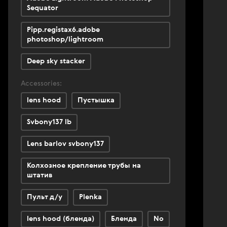
Sequator
Pipp.registax6.adobe
photoshop/lightroom
Deep sky stacker
Accessories:
lens hood
Пустышка
Svbony137 lb
Lens barlov svbony137
Колхозное крепление трубы на
штатив
Пульт д/у
Plenka
lens hood (бленда)
Бленда
No