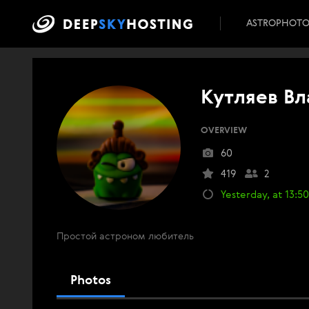
ASTROPHOT
Кутляев В
OVERVIEW
60
419
2
Yesterday, at 13:50
Простой астроном любитель
Photos