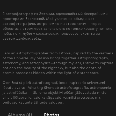
Я астрофотограф из Эстонии, вдохновлённый бескрайними
просторами Вселенной. Моё увлечение объединяет
астрофотографию, астрономию и астрофизику — через
объектив я стремлюсь запечатлеть не только красоту ночного
неба, но и глубину космических процессов, скрытых за
светом далёких звёзд.
I am an astrophotographer from Estonia, inspired by the vastness
of the Universe. My passion brings together astrophotography,
astronomy, and astrophysics—through my lens, I strive to capture
not only the beauty of the night sky, but also the depth of
cosmic processes hidden within the light of distant stars.
Olen Eestist pärit astrofotograaf, keda inspireerib universumi
lõputu avarus. Minu kirg ühendab astrofotograafia, astronoomia
ja astrofüüsika — läbi oma objektiivi püüan jäädvustada mitte
ainult öötaeva ilu, vaid ka sügavaid kosmilisi protsesse, mis
peituvad kaugete tähtede valguses.
Albums (4)
Photos