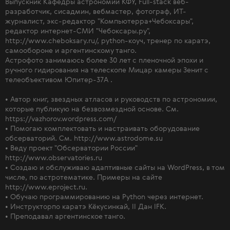
Выпускник Кафедры астрономии КФУ, Full-stack веб-
разработчик, сисадмин, вебмастер, фотограф, ИТ-
журналист, экс-редактор "Компьютерра+Чебоксары",
редактор интернет-СМИ "Чебоксары.ру",
http://www.cheboksary.ru/, python-коуч, тренер по каратэ,
самообороне и аргентинскому танго.
Астрофото занимаюсь более 30 лет с пленочной эпохи и
ручного гидирования на телескопе Мицар камеры Зенит с
телеобъективом Юпитер-37А .
• Автор книг, звездных атласов и руководств по астрономии,
которые публикую на безвозмездной основе. См.
https://vazhorov.wordpress.com/
• Помогаю комплектовать и настраивать оборудование
обсерваторий. См. http://www.astrodome.su
• Веду проект "Обсерватории России"
http://www.observatories.ru
• Создаю и обслуживаю адаптивные сайты на WordPress, в том
числе, по астротематике. Примеры на сайте
http://www.eproject.ru.
• Обучаю программированию на Python через интернет.
• Инструкторпо каратэ Кёкусинкай, II Дан IFK.
• Преподавал аргентинское танго.