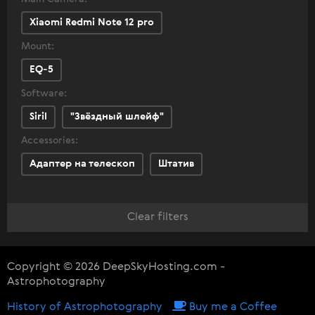
Xiaomi Redmi Note 12 pro
Mount:
EQ-5
Software:
Siril
"Звëздный шлейф"
Accessories:
Адаптер на телескоп
Штатив
Clear filters
Copyright © 2026 DeepSkyHosting.com -
Astrophotography
History of Astrophotography
Buy me a Coffee