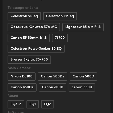
Telescope or Lens:
Celestron 90 eq
Celestron 114 eq
Объектив Юпитер 37А МС
Lightdow 85 мм F1.8
Canon EF 50mm 1:1.8
76700
Celestron PowerSeeker 80 EQ
Bresser Skylux 70/700
Main Camera:
Nikon D5100
Canon 500Da
Canon 500D
Canon 450Da
Canon 600D
canon 550d
Mount:
EQ3-2
EQ1
EQ2
Software: