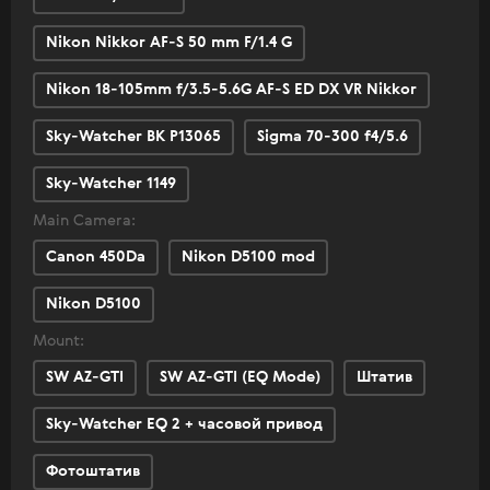
Nikon Nikkor AF-S 50 mm F/1.4 G
Nikon 18-105mm f/3.5-5.6G AF-S ED DX VR Nikkor
Sky-Watcher BK P13065
Sigma 70-300 f4/5.6
Sky-Watcher 1149
Main Camera:
Canon 450Da
Nikon D5100 mod
Nikon D5100
Mount:
SW AZ-GTI
SW AZ-GTI (EQ Mode)
Штатив
Sky-Watcher EQ 2 + часовой привод
Фотоштатив