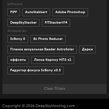
Software:
PIPP
AutoStakkert
Adobe Photoshop
DeepSkyStacker
FITStackerV14
Accessories:
SvBony 0
8х Photo Reducer
Пленка визуальная Baader AstroSolar
Дарки
оффсеты
Линза барлоу НПЗ х2
Редуктор фокуса SvBony x0.5
Clear filters
Copyright © 2026 DeepSkyHosting.com -