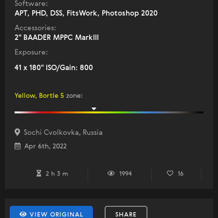
Software:
APT, PHD, DSS, FitsWork, Photoshop 2020
Accessories:
2" BAADER MPPC MarkIII
Exposure:
41 x 180" ISO/Gain: 800
Yellow, Bortle 5
zone
:
Sochi Cvolkovka, Russia
Apr 6th, 2022
2 h 3 m
1994
16
VIEW ORIGINAL
SHARE