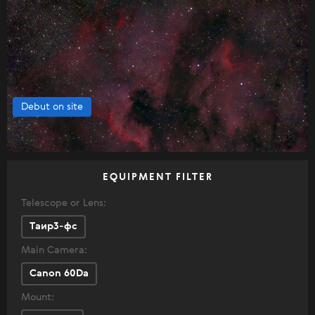
Debut on site
EQUIPMENT FILTER
Telescope or Lens:
Таир3-фс
Main Camera:
Canon 60Da
Mount: