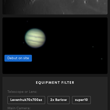
Debut on site
EQUIPMENT FILTER
Telescope or Lens:
Levenhuk70x700az
2x Barlow
super10
Main Camera: